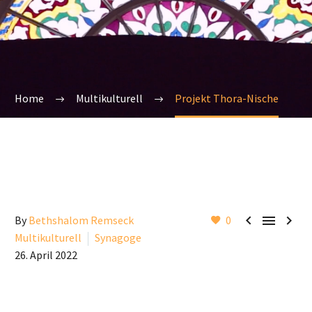
Home
Multikulturell
Projekt Thora-Nische



By
Bethshalom Remseck
0
Multikulturell
Synagoge
26. April 2022