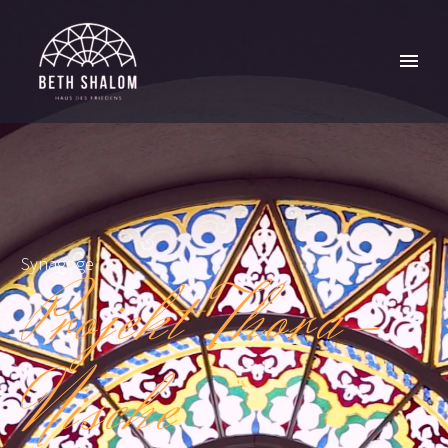
Synagoge
Projekt Thora-
Nische