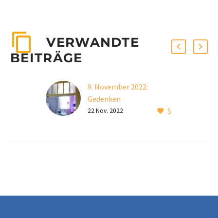
VERWANDTE
BEITRÄGE
9. November 2022:
Gedenken
5
Reichspogromnacht
22 Nov. 2022
Am 9. November fand die
jährliche
Gedenkveranstaltung zur
Reichspogromnacht
1938 in der ehemaligen
Synagoge statt.