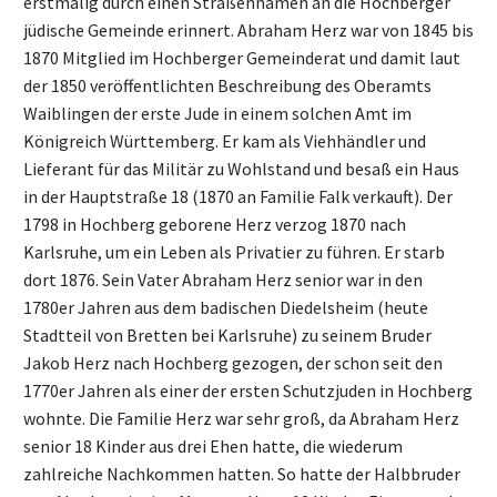
erstmalig durch einen Straßennamen an die Hochberger
jüdische Gemeinde erinnert. Abraham Herz war von 1845 bis
1870 Mitglied im Hochberger Gemeinderat und damit laut
der 1850 veröffentlichten Beschreibung des Oberamts
Waiblingen der erste Jude in einem solchen Amt im
Königreich Württemberg. Er kam als Viehhändler und
Lieferant für das Militär zu Wohlstand und besaß ein Haus
in der Hauptstraße 18 (1870 an Familie Falk verkauft). Der
1798 in Hochberg geborene Herz verzog 1870 nach
Karlsruhe, um ein Leben als Privatier zu führen. Er starb
dort 1876. Sein Vater Abraham Herz senior war in den
1780er Jahren aus dem badischen Diedelsheim (heute
Stadtteil von Bretten bei Karlsruhe) zu seinem Bruder
Jakob Herz nach Hochberg gezogen, der schon seit den
1770er Jahren als einer der ersten Schutzjuden in Hochberg
wohnte. Die Familie Herz war sehr groß, da Abraham Herz
senior 18 Kinder aus drei Ehen hatte, die wiederum
zahlreiche Nachkommen hatten. So hatte der Halbbruder