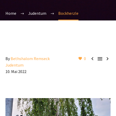
Home
Judentum
Bockherzle



By
Bethshalom Remseck
0
Judentum
10. Mai 2022