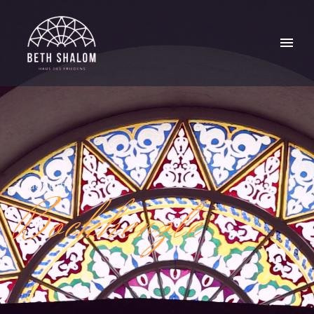
Judentum
Bockherzle