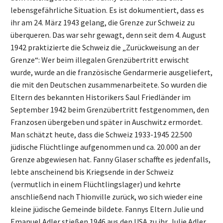
lebensgefährliche Situation. Es ist dokumentiert, dass es
ihr am 24. März 1943 gelang, die Grenze zur Schweiz zu
überqueren. Das war sehr gewagt, denn seit dem 4. August
1942 praktizierte die Schweiz die „Zurückweisung an der
Grenze“: Wer beim illegalen Grenzübertritt erwischt
wurde, wurde an die französische Gendarmerie ausgeliefert,
die mit den Deutschen zusammenarbeitete. So wurden die
Eltern des bekannten Historikers Saul Friedländer im
September 1942 beim Grenzübertritt festgenommen, den
Franzosen übergeben und später in Auschwitz ermordet.
Man schätzt heute, dass die Schweiz 1933-1945 22.500
jüdische Flüchtlinge aufgenommen und ca. 20.000 an der
Grenze abgewiesen hat. Fanny Glaser schaffte es jedenfalls,
lebte anscheinend bis Kriegsende in der Schweiz
(vermutlich in einem Flüchtlingslager) und kehrte
anschließend nach Thionville zurück, wo sich wieder eine
kleine jüdische Gemeinde bildete. Fannys Eltern Julie und
Emanuel Adler stießen 1946 aus den USA zu ihr. Julie Adler