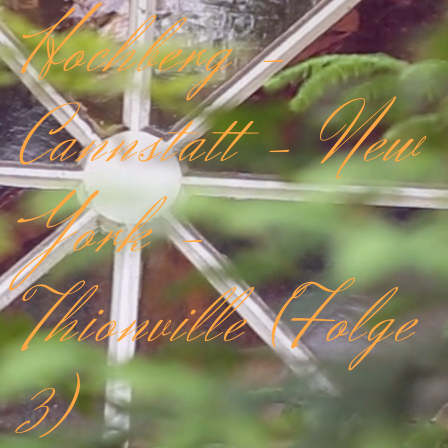
Hochberg –
Cannstatt – New
York –
Thionville (Folge
3)