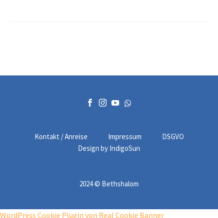
Im Hochberger
Bettfederngewerbe war
auch Maier Straus aktiv.
Er kaufte 1819 das Haus in
der Hauptstr. 25 und
starb 1856. Sein Sohn
Seligmann Löb Straus
arbeitete zunächst beim
Vater in Hochberg mit,
gründete dann aber 1842
in Ulm sein erstes
Kontakt / Anreise
Ladengeschäft für
Impressum
DSGVO
Design by IndigoSun
Bettfedern. 1863 erfolgt
der Umzug nach
Cannstatt. Dort entstand
2024 © Bethshalom
im Laufe der Zeit die
größte Bettfedernfabrik
der Welt.
WordPress Cookie Plugin von Real Cookie Banner