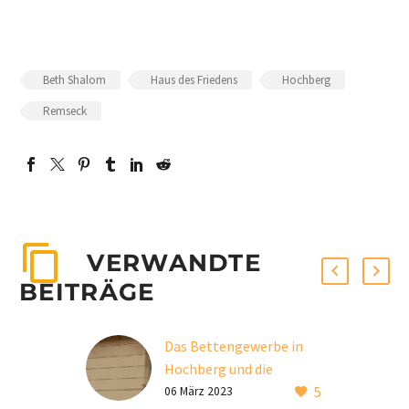
Beth Shalom
Haus des Friedens
Hochberg
Remseck
VERWANDTE
BEITRÄGE
Das Bettengewerbe in
Hochberg und die
5
Weltfirma Straus & Cie.
06 März 2023