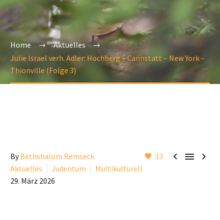
Home
Aktuelles
Julie Israel verh. Adler: Hochberg – Cannstatt – New York –
Thionville (Folge 3)



By
Bethshalom Remseck
13
Aktuelles
Judentum
Multikulturell
29. März 2026