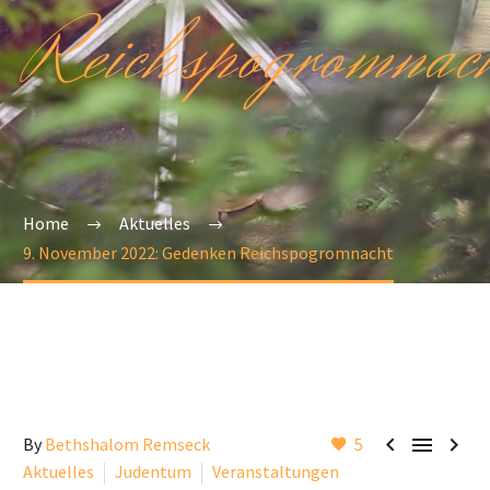
Reichspogromnac
Home
Aktuelles
9. November 2022: Gedenken Reichspogromnacht



By
Bethshalom Remseck
5
Aktuelles
Judentum
Veranstaltungen