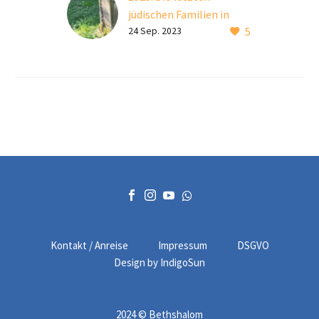
jüdischen Familien in
5
Hochberg
24 Sep. 2023
1925 starben mit Pauline
Israel und Karoline Falk
die letzten Jüdinnen in
Hochberg. Adolf Falk war
seitdem der letzte Jude
im Ort.
Kontakt / Anreise
Impressum
DSGVO
Design by IndigoSun
2024 © Bethshalom