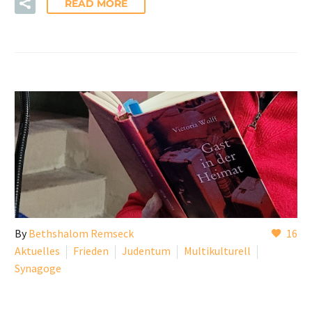
READ MORE
By
Bethshalom Remseck
16
Aktuelles
Frieden
Judentum
Multikulturell
Synagoge