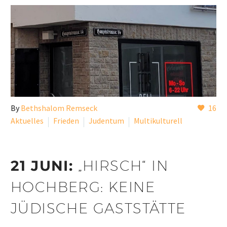
By
Bethshalom Remseck
16
Aktuelles
Frieden
Judentum
Multikulturell
21 JUNI:
„HIRSCH“ IN
HOCHBERG: KEINE
JÜDISCHE GASTSTÄTTE