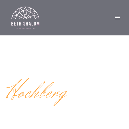
WE BRING YOU A LITTLE PIECE OF ITALY
Hochberg