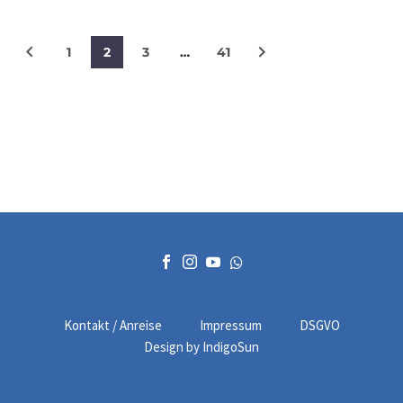
1
2
3
…
41
Kontakt / Anreise
Impressum
DSGVO
Design by IndigoSun