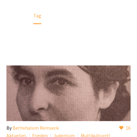
Home
Tag
By
Bethshalom Remseck
16
Aktuelles
Frieden
Judentum
Multikulturell