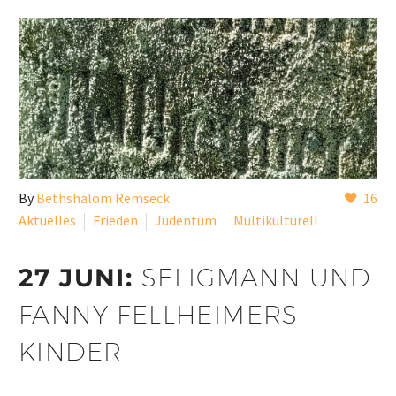
By
Bethshalom Remseck
16
Aktuelles
Frieden
Judentum
Multikulturell
27 JUNI:
SELIGMANN UND
FANNY FELLHEIMERS
KINDER